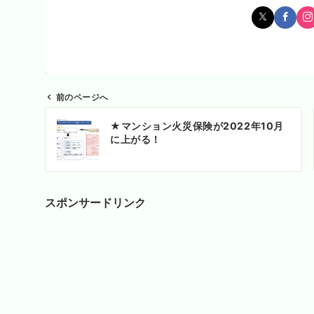
前のページへ
投
★マンション火災保険が2022年10月
稿
に上がる！
ナ
ビ
ゲ
ー
スポンサードリンク
シ
ョ
ン