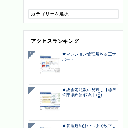
配
信
カ
テ
ゴ
アクセスランキング
リ
ー
1
★マンション管理規約改正サ
ポート
2
★総会定足数の見直し【標準
管理規約第47条】②
3
★管理規約はいつまで改正し