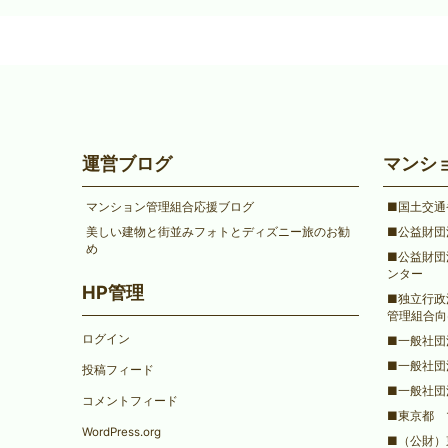
運営ブログ
マンシ
マンション管理組合応援ブログ
■国土交通
美しい建物と街並みフォトとディズニー旅のお勧
■公益財団
め
■公益財団
ンター
HP管理
■独立行政
管理組合向
ログイン
■一般社団
■一般社団
投稿フィード
■一般社団
コメントフィード
■東京都 
WordPress.org
■（公財）