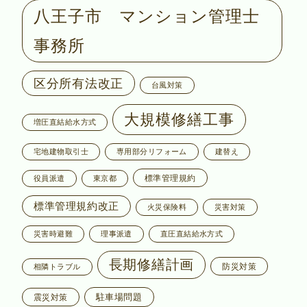
八王子市 マンション管理士
事務所
区分所有法改正
台風対策
大規模修繕工事
増圧直結給水方式
宅地建物取引士
専用部分リフォーム
建替え
標準管理規約
役員派遣
東京都
標準管理規約改正
火災保険料
災害対策
災害時避難
理事派遣
直圧直結給水方式
長期修繕計画
防災対策
相隣トラブル
駐車場問題
震災対策