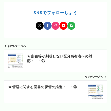
SNSでフォローしよう
前のページへ
投
★所在等が判明しない区分所有者への対
稿
応・・・㉑
ナ
ビ
ゲ
次のページへ
ー
★管理に関する図書の保管の推進・・・㉓
シ
ョ
ン