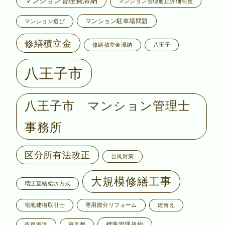
マンション管理費滞納
マンション管理適正評価制度
マンション駐車場問題
マンション選び
修繕積立金
修繕積立金滞納
八王子
八王子市
八王子市 マンション管理士
事務所
区分所有法改正
台風対策
大規模修繕工事
増圧直結給水方式
宅地建物取引士
専用部分リフォーム
建替え
標準管理規約
役員派遣
東京都