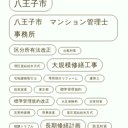
八王子市
八王子市 マンション管理士
事務所
区分所有法改正
台風対策
大規模修繕工事
増圧直結給水方式
宅地建物取引士
専用部分リフォーム
建替え
標準管理規約
役員派遣
東京都
標準管理規約改正
火災保険料
災害対策
災害時避難
理事派遣
直圧直結給水方式
長期修繕計画
防災対策
相隣トラブル