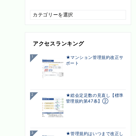
配
信
カ
テ
ゴ
アクセスランキング
リ
ー
1
★マンション管理規約改正サ
ポート
2
★総会定足数の見直し【標準
管理規約第47条】②
3
★管理規約はいつまで改正し