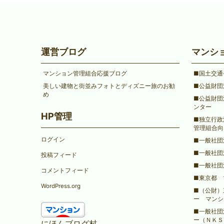
運営ブログ
マンシ
マンション管理組合応援ブログ
■国土交通
美しい建物と街並みフォトとディズニー旅のお勧
■公益財団
め
■公益財団
ンター
HP管理
■独立行政
管理組合向
ログイン
■一般社団
■一般社団
投稿フィード
■一般社団
コメントフィード
■東京都 
WordPress.org
■（公財）
ー マンシ
■一般社団
ー（ＮＫＳ
にほんブログ村