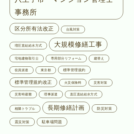
事務所
区分所有法改正
台風対策
大規模修繕工事
増圧直結給水方式
宅地建物取引士
専用部分リフォーム
建替え
標準管理規約
役員派遣
東京都
標準管理規約改正
火災保険料
災害対策
災害時避難
理事派遣
直圧直結給水方式
長期修繕計画
防災対策
相隣トラブル
駐車場問題
震災対策