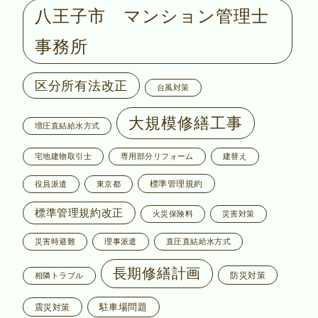
八王子市 マンション管理士
事務所
区分所有法改正
台風対策
大規模修繕工事
増圧直結給水方式
宅地建物取引士
専用部分リフォーム
建替え
標準管理規約
役員派遣
東京都
標準管理規約改正
火災保険料
災害対策
災害時避難
理事派遣
直圧直結給水方式
長期修繕計画
防災対策
相隣トラブル
駐車場問題
震災対策