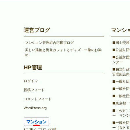
運営ブログ
マンシ
マンション管理組合応援ブログ
■国土交通
美しい建物と街並みフォトとディズニー旅のお勧
■公益財団
め
■公益財団
ンター
HP管理
■独立行政
管理組合向
ログイン
■一般社団
■一般社団
投稿フィード
■一般社団
コメントフィード
■東京都 
WordPress.org
■（公財）
ー マンシ
■一般社団
ー（ＮＫＳ
にほんブログ村