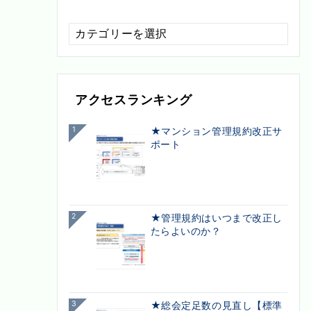
配
信
カ
テ
ゴ
アクセスランキング
リ
ー
1
★マンション管理規約改正サ
ポート
2
★管理規約はいつまで改正し
たらよいのか？
3
★総会定足数の見直し【標準