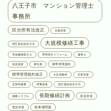
八王子市 マンション管理士
事務所
区分所有法改正
台風対策
大規模修繕工事
増圧直結給水方式
宅地建物取引士
専用部分リフォーム
建替え
標準管理規約
役員派遣
東京都
標準管理規約改正
火災保険料
災害対策
災害時避難
理事派遣
直圧直結給水方式
長期修繕計画
防災対策
相隣トラブル
駐車場問題
震災対策