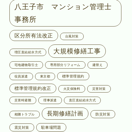
八王子市 マンション管理士
事務所
区分所有法改正
台風対策
大規模修繕工事
増圧直結給水方式
宅地建物取引士
専用部分リフォーム
建替え
標準管理規約
役員派遣
東京都
標準管理規約改正
火災保険料
災害対策
災害時避難
理事派遣
直圧直結給水方式
長期修繕計画
防災対策
相隣トラブル
駐車場問題
震災対策