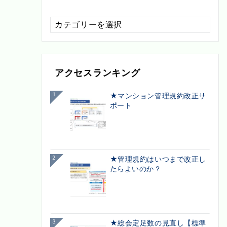
配
信
カ
テ
ゴ
アクセスランキング
リ
ー
1
★マンション管理規約改正サ
ポート
2
★管理規約はいつまで改正し
たらよいのか？
3
★総会定足数の見直し【標準