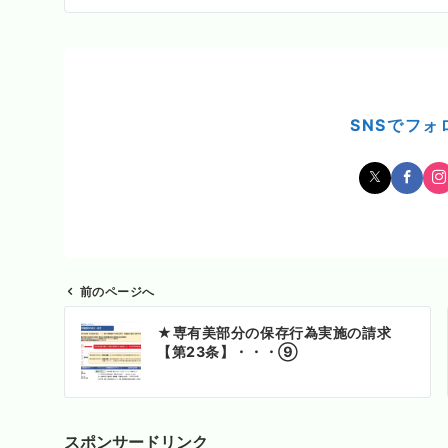
SNSでフォ
前のページへ
投
★専有美部分の保存行為実施の請求
稿
【第23条】・・・⑨
ナ
ビ
ゲ
ー
スポンサードリンク