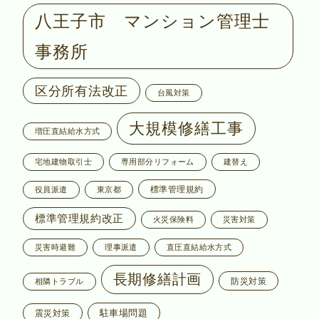
八王子市 マンション管理士
事務所
区分所有法改正
台風対策
大規模修繕工事
増圧直結給水方式
宅地建物取引士
専用部分リフォーム
建替え
標準管理規約
役員派遣
東京都
標準管理規約改正
火災保険料
災害対策
災害時避難
理事派遣
直圧直結給水方式
長期修繕計画
防災対策
相隣トラブル
駐車場問題
震災対策