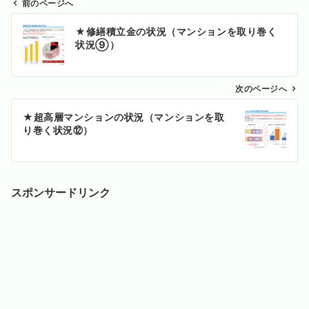
前のページへ
投
★修繕積立金の状況（マンションを取り巻く
稿
状況⑨）
ナ
ビ
ゲ
次のページへ
ー
★超高層マンションの状況（マンションを取
シ
り巻く状況⑫）
ョ
ン
スポンサードリンク