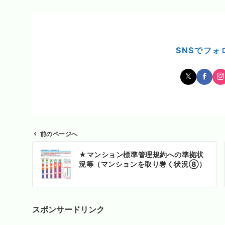
SNSでフォ
前のページへ
投
★マンション標準管理規約への準拠状
稿
況等（マンションを取り巻く状況⑧）
ナ
ビ
ゲ
ー
スポンサードリンク
シ