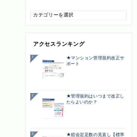
配
信
カ
テ
ゴ
アクセスランキング
リ
ー
1
★マンション管理規約改正サ
ポート
2
★管理規約はいつまで改正し
たらよいのか？
3
★総会定足数の見直し【標準