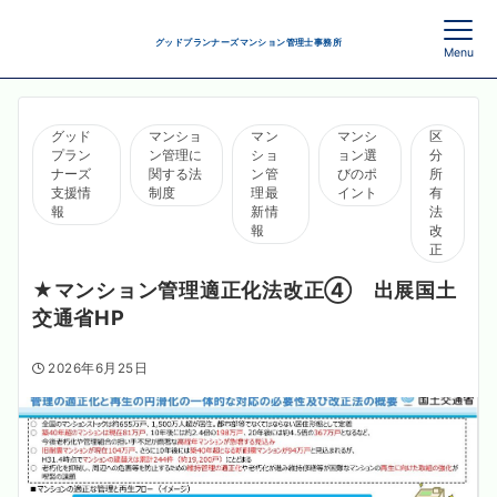
グッドプランナーズマンション管理士事務所
Menu
グッド
マンショ
マン
マンシ
区
プラン
ン管理に
ショ
ョン選
分
ナーズ
関する法
ン管
びのポ
所
支援情
制度
理最
イント
有
報
新情
法
報
改
正
★マンション管理適正化法改正④ 出展国土
交通省HP
2026年6月25日