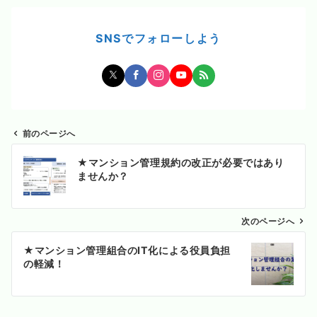
SNSでフォローしよう
前のページへ
投
★マンション管理規約の改正が必要ではあり
稿
ませんか？
ナ
ビ
ゲ
次のページへ
ー
★マンション管理組合のIT化による役員負担
シ
の軽減！
ョ
ン