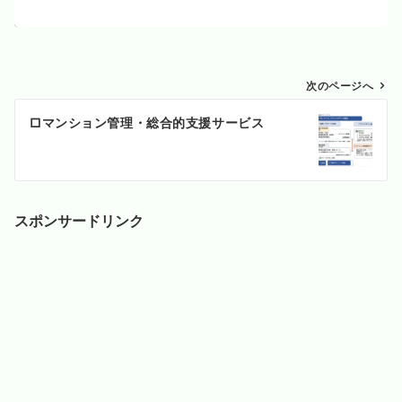
投
次のページへ
稿
□マンション管理・総合的支援サービス
ナ
ビ
ゲ
ー
シ
スポンサードリンク
ョ
ン