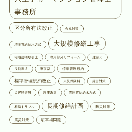
事務所
区分所有法改正
台風対策
大規模修繕工事
増圧直結給水方式
宅地建物取引士
専用部分リフォーム
建替え
標準管理規約
役員派遣
東京都
標準管理規約改正
火災保険料
災害対策
災害時避難
理事派遣
直圧直結給水方式
長期修繕計画
防災対策
相隣トラブル
駐車場問題
震災対策