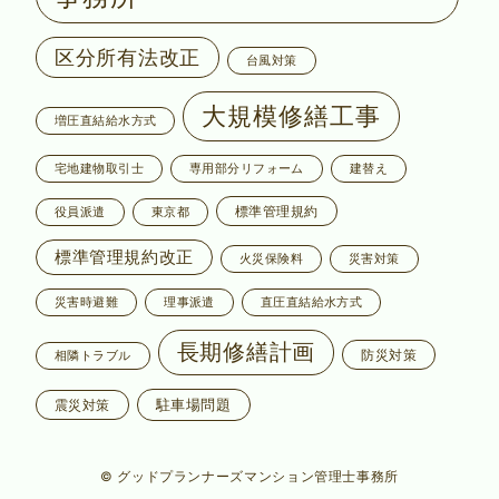
区分所有法改正
台風対策
大規模修繕工事
増圧直結給水方式
宅地建物取引士
専用部分リフォーム
建替え
標準管理規約
役員派遣
東京都
標準管理規約改正
火災保険料
災害対策
災害時避難
理事派遣
直圧直結給水方式
長期修繕計画
防災対策
相隣トラブル
駐車場問題
震災対策
© グッドプランナーズマンション管理士事務所